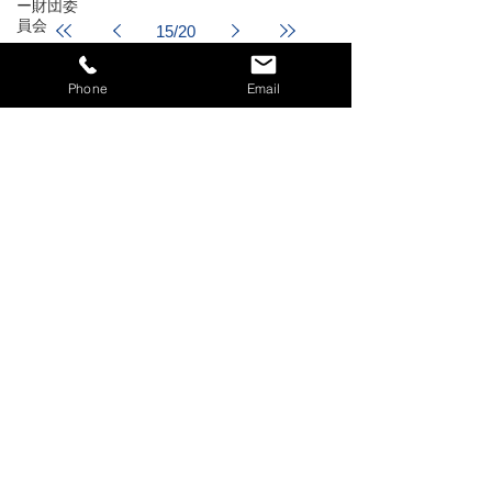
ー財団委
員会
15
/
20
委員会活
動
Phone
Email
月間
地区代表
累計
幹事のひ
とり言
お問い合わせ
公式訪問
2026-2027
年度 ガバナー事務所
〒791-8018 愛媛県松山市問屋町9-39 BSMTC
TEL :
090-3135-2670
FAX :
089-922-7868
執務時間：10時～17時（土日祝日を除く）
国際ロータリー第2670地区事務所
国際奉仕委員会・青少年奉仕委員会・ロータリー
財団委員会・​
米山記念奨学委員会・ガバナー連絡事務局
〒761-0101 香川県高松市春日町243-1
TEL :
087-873-2225
FAX :
087-873-2211
© Rotary International District 2670