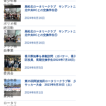
青少年奉
仕活動
高松北ロータリークラブ サンアントニオ
北中央RCとの交換学生②
職業奉仕
活動
2024年8月16日
ポリオ根
絶活動
高松北ロータリークラブ サンアントニオ
クラブ活
北中央RCとの交換学生①
動
2024年8月16日
クラブ独
自事業
香川県知事を表敬訪問 （ガバナー、香川分
ガバナー
区役員、長期交換学生/2024年7月18日）
月信
2024年8月5日
国際奉仕
委員会
青少年奉
第35回阿波池田ロータリークラブ杯 少年
仕委員会
サッカー大会 2023年9月30日（土）
米山奨学
2024年8月1日
委員会
ロータリ