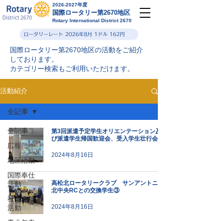
2026-2027年度
国際ロータリー第2670地区
Rotary International District 2670
ロータリーレート 2026年8月 1ドル 162円
国際ロータリー第2670地区の活動をご紹介
しております。
カテゴリー検索もご利用いただけます。
活動紹介
全記事
全記事
第3回派遣予定学生オリエンテーション及
び派遣学生帰国歓迎会、受入学生壮行会
広報
2024年8月16日
地区活動
国際奉仕
高松北ロータリークラブ サンアントニオ
活動
北中央RCとの交換学生③
社会奉仕
2024年8月16日
活動