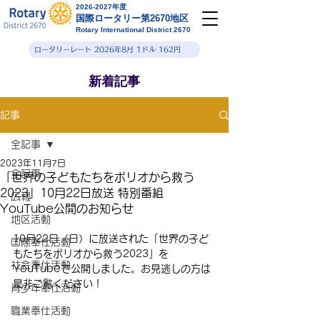
2026-2027年度
国際ロータリー第2670地区
Rotary International District 2670
ロータリーレート 2026年8月 1ドル 162円
新着記事
記事
全記事
2023年11月7日
全記事
「世界の子どもたちをポリオから救う
2023」10月22日放送 特別番組
広報
YouTube公開のお知らせ
地区活動
10月22日（日）に放送された「世界の子ど
国際奉仕活動
もたちをポリオから救う2023」を
社会奉仕活動
YouTubeで公開しました。お見逃しの方は
是非ご覧ください！
青少年奉仕活動
職業奉仕活動