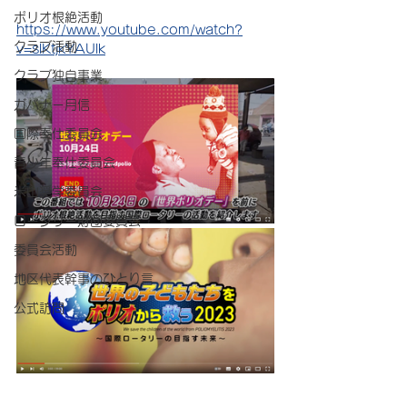
ポリオ根絶活動
https://www.youtube.com/watch?
クラブ活動
v=slKtjkYAUlk
クラブ独自事業
ガバナー月信
国際奉仕委員会
青少年奉仕委員会
米山奨学委員会
ロータリー財団委員会
委員会活動
地区代表幹事のひとり言
公式訪問