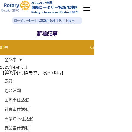
2026-2027年度
国際ロータリー第2670地区
Rotary International District 2670
ロータリーレート 2026年8月 1ドル 162円
新着記事
記事
全記事
2025年4月16日
全記事
【ポリオ根絶まで、あと少し】
広報
地区活動
国際奉仕活動
社会奉仕活動
青少年奉仕活動
職業奉仕活動