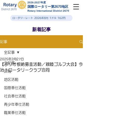
2026-2027年度
国際ロータリー第2670地区
Rotary International District 2670
ロータリーレート 2026年8月 1ドル 162円
新着記事
記事
全記事
2025年2月27日
全記事
【ポリオ根絶募金活動／親睦ゴルフ大会】今
治３ロータリークラブ合同
広報
地区活動
国際奉仕活動
社会奉仕活動
青少年奉仕活動
職業奉仕活動