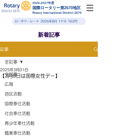
2026-2027年度
国際ロータリー第2670地区
Rotary International District 2670
ロータリーレート 2026年8月 1ドル 162円
新着記事
記事
全記事
2025年3月31日
全記事
【3月8日は国際女性デー】
広報
地区活動
国際奉仕活動
社会奉仕活動
青少年奉仕活動
職業奉仕活動