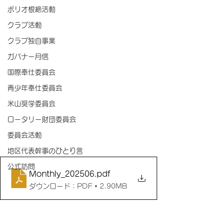
ポリオ根絶活動
クラブ活動
クラブ独自事業
ガバナー月信
国際奉仕委員会
青少年奉仕委員会
米山奨学委員会
ロータリー財団委員会
委員会活動
地区代表幹事のひとり言
公式訪問
Monthly_202506
.pdf
ダウンロード：PDF • 2.90MB