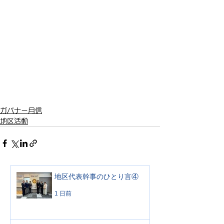
ガバナー月信
地区活動
地区代表幹事のひとり言④
1 日前