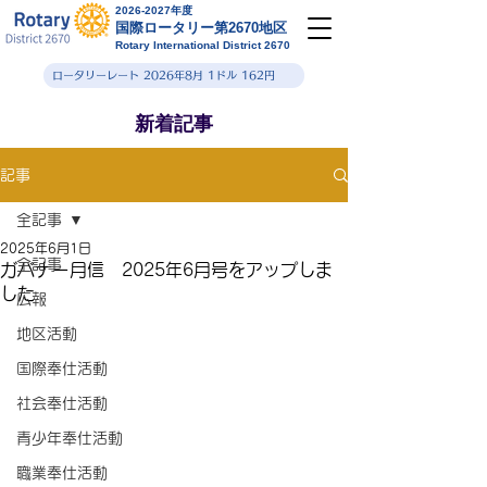
2026-2027年度
国際ロータリー第2670地区
Rotary International District 2670
ロータリーレート 2026年8月 1ドル 162円
新着記事
記事
全記事
2025年6月1日
全記事
ガバナー月信 2025年6月号をアップしま
した
広報
地区活動
国際奉仕活動
社会奉仕活動
青少年奉仕活動
職業奉仕活動