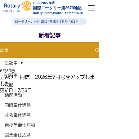
2026-2027年度
国際ロータリー第2670地区
Rotary International District 2670
ロータリーレート 2026年8月 1ドル 162円
新着記事
記事
全記事
6月30日
全記事
ガバナー月信 2026年7月号をアップしま
した
広報
更新日：
7月3日
地区活動
国際奉仕活動
社会奉仕活動
青少年奉仕活動
職業奉仕活動