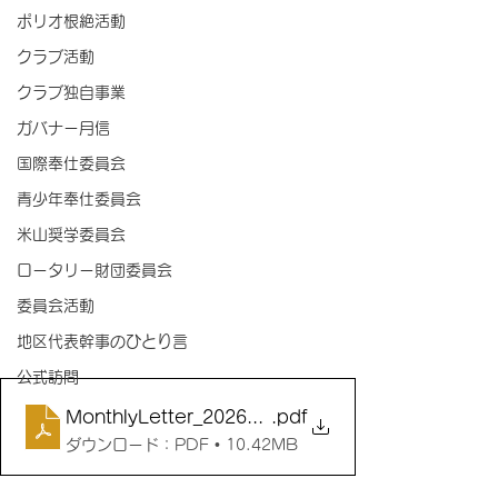
ポリオ根絶活動
クラブ活動
クラブ独自事業
ガバナー月信
国際奉仕委員会
青少年奉仕委員会
米山奨学委員会
ロータリー財団委員会
委員会活動
地区代表幹事のひとり言
公式訪問
MonthlyLetter_202607_vol1_0703
.pdf
ダウンロード：PDF • 10.42MB