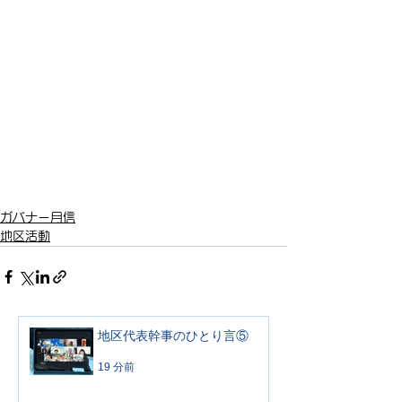
ガバナー月信
地区活動
地区代表幹事のひとり言⑤
19 分前