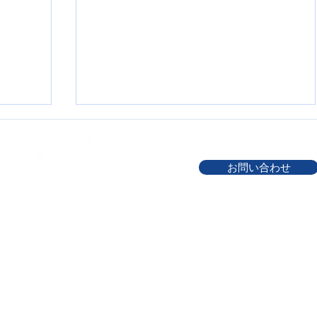
お問い合わせ
ict 2670
2026-2027年度 ガバナー事務所
791-8018 愛媛県松山市問屋町9-39 BSMTC
EL : 090-3135-2670
FAX : 089-922-7868
クラブ
公式訪問 中村ロータリークラブ
執務時間：10時～17時（土日祝日を除く）
2026年8月5日（水）
国際ロータリー第2670地区事務所