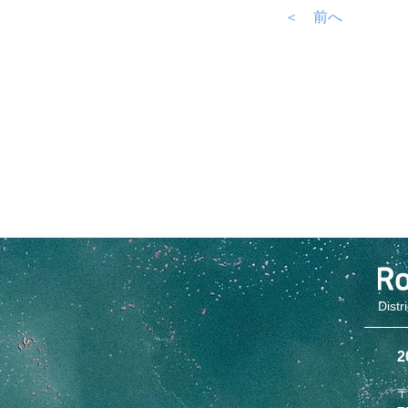
＜ 前へ
Distr
〒