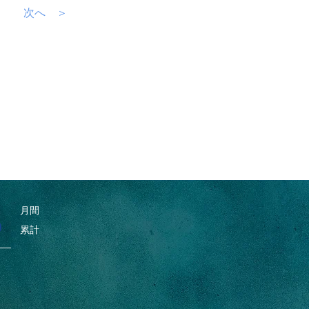
次へ ＞
月間
累計