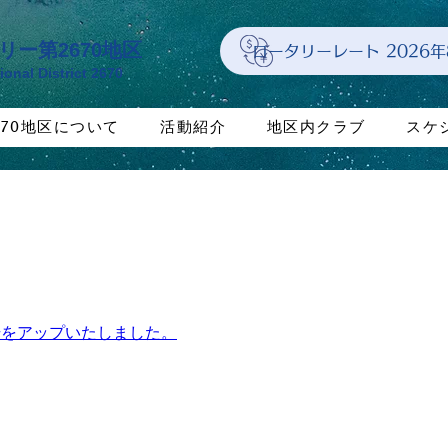
リー第2670地区
ロータリーレート 2026
ional District 2670
670地区について
活動紹介
地区内クラブ
スケ
号をアップいたしました。