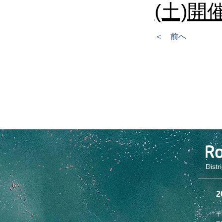
(土)開
＜ 前へ
Distr
〒