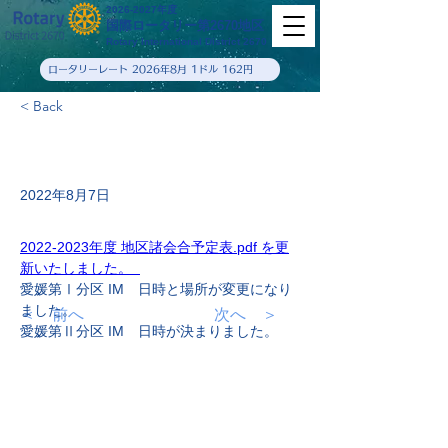
2026-2027年度
国際ロータリー第2670地区
Rotary International District 2670
ロータリーレート 2026年8月 1ドル 162円
< Back
2022年8月7日
2022-2023年度 地区諸会合予定表.pdf を更
新いたしました。  
愛媛第Ⅰ分区 IM　日時と場所が変更になり
ました。
＜ 前へ
次へ ＞
愛媛第Ⅱ分区 IM　日時が決まりました。