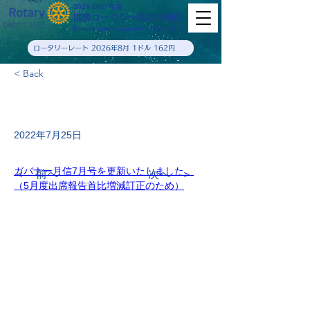
2026-2027年度
国際ロータリー第2670地区
Rotary International District 2670
ロータリーレート 2026年8月 1ドル 162円
< Back
2022年7月25日
ガバナー月信7月号を更新いたしました。
＜ 前へ
次へ ＞
（5月度出席報告首比増減訂正のため）