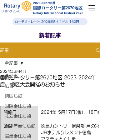
2026-2027年度
国際ロータリー第2670地区
Rotary International District 2670
ロータリーレート 2026年8月 1ドル 162円
新着記事
記事
全記事
2024年3月4日
全記事
国際ロータリー第2670地区 2023-2024年
度 地区大会開催のお知らせ
広報
地区活動
国際奉仕活動
開催日
​2024年 5月17日(金)、18日(土)
社会奉仕活動
会場
青少年奉仕活動
徳島カントリー倶楽部 月の宮コース
JRホテルクレメント徳島
職業奉仕活動
アスティとくしま