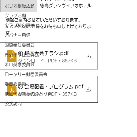
徳島グランヴィリオホテル
ポリオ根絶活動
クラブ活動
別途ご案内させていただいております。
クラブ独自事業
たくさんのご登録をお待ち申し上げておりま
す。
ガバナー月信
国際奉仕委員会
① 地区大会チラシ
.pdf
青少年奉仕委員会
ダウンロード：PDF • 887KB
米山奨学委員会
ロータリー財団委員会
委員会活動
② 会場配置・プログラム
.pdf
地区代表幹事のひとり言
ダウンロード：PDF • 357KB
公式訪問