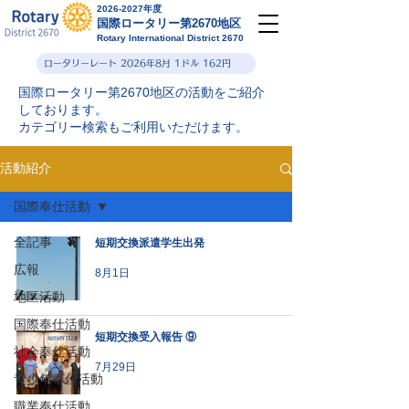
2026-2027年度
国際ロータリー第2670地区
Rotary International District 2670
ロータリーレート 2026年8月 1ドル 162円
国際ロータリー第2670地区の活動をご紹介
しております。
カテゴリー検索もご利用いただけます。
活動紹介
国際奉仕活動
全記事
短期交換派遣学生出発
広報
8月1日
地区活動
国際奉仕活動
短期交換受入報告 ⑨
社会奉仕活動
7月29日
青少年奉仕活動
職業奉仕活動