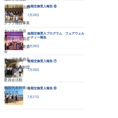
短期交換受入報告 ⑧
ポリオ根絶活動
クラブ活動
7月29日
クラブ独自事業
ガバナー月信
短期交換受入プログラム フェアウェルパ
ーティー報告
国際奉仕委員会
7月28日
青少年奉仕委員
会
米山奨学委員会
短期交換受入報告 ⑦
ロータリー財団
7月28日
委員会
委員会活動
地区代表幹事の
短期交換受入報告 ⑥
ひとり言
7月27日
公式訪問